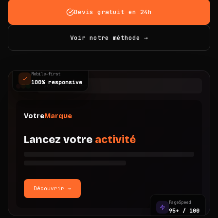
Devis gratuit en 24h
Voir notre méthode →
Mobile-first
100% responsive
votre-site.fr
Votre
Marque
Lancez votre
activité
Découvrir →
PageSpeed
95+ / 100